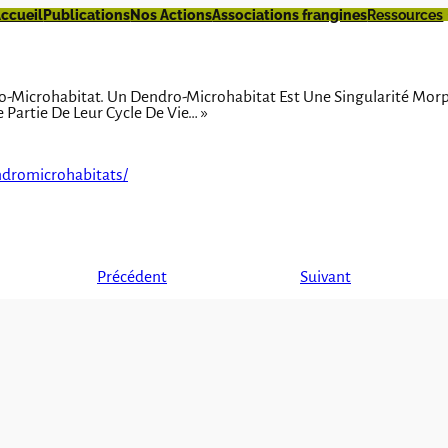
ccueil
Publications
Nos Actions
Associations frangines
Ressources
-Microhabitat. Un Dendro-Microhabitat Est Une Singularité Morph
Partie De Leur Cycle De Vie… »
ndromicrohabitats/
Précédent
Suivant