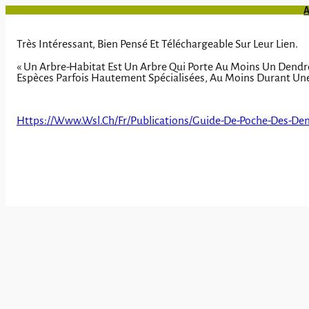
Aller
A
Au
Contenu
Très Intéressant, Bien Pensé Et Téléchargeable Sur Leur Lien.
« Un Arbre-Habitat Est Un Arbre Qui Porte Au Moins Un Dendro
Espèces Parfois Hautement Spécialisées, Au Moins Durant Une 
Https://www.wsl.ch/fr/publications/guide-De-Poche-Des-De