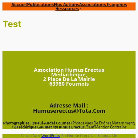
Accueil
Publications
Nos Actions
Associations frangines
Ressources
Test
Association
Humus Erectus
Médiathèque,
2 Place De La Mairie
63980 Fournols
Adresse Mail :
Humuserectus@tuta.com
Photographies :
©Paul-André Coumes
(photos Vues De Drônes Notamment)
/
©Frédérique Gaumet
/
©Humus Erectus
/Sauf Mention Contraire
Conçu Avec
WordPress
Par Humus Erectus – Politique De